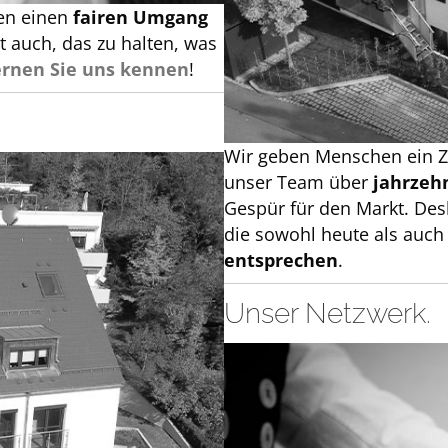
gen einen
fairen Umgang
t auch, das zu halten, was
ernen Sie uns kennen
!
Wir geben Menschen ein Zu
unser Team über
jahrzeh
Gespür für den Markt. De
die sowohl heute als auch
entsprechen
.
Unser Netzwerk.