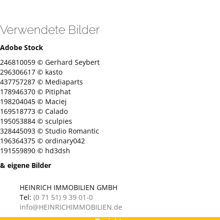
Verwendete Bilder
Adobe Stock
246810059 © Gerhard Seybert
296306617 © kasto
437757287 © Mediaparts
178946370 © Pitiphat
198204045 © Maciej
169518773 © Calado
195053884 © sculpies
328445093 © Studio Romantic
196364375 © ordinary042
191559890 © hd3dsh
& eigene Bilder
HEINRICH IMMOBILIEN GMBH
Tel:
(0 71 51) 9 39 01-0
info@HEINRICHIMMOBILIEN.de